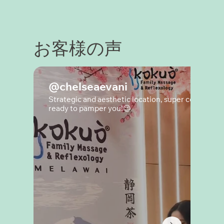
お客様の声
@chelseaevani
Strategic and aesthetic location, super complete 
ready to pamper you!😉