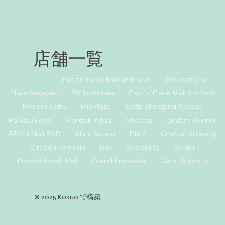
店舗一覧
Menteng
Pacific Place Mall 2nd floor
Senayan City
Plaza Senayan
FX Sudirman
Pacific Place Mall 6th floor
Menara Astra
MidPlaza
Lotte Shopping Avenue
Pakubuwono
Pondok Indah
Melawai
Bintaro Avenue
AEON Mall BSD
Alam Sutera
PIK 2
Cirebon Siliwangi
Cirebon Pemuda
Bali
Semarang
Sentul
Pondok Indah Mall
Grand Indonesia
Gatot Subroto
© 2025 Kokuo で構築